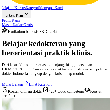
Jelajahi Kursus
Kategori
Mengapa Kami
Tentang Kami
Profil Kami
Masuk
Daftar Gratis
Kurikulum berbasis SKDI 2012
Belajar kedokteran yang
berorientasi praktik klinis
.
Dari kasus klinis, interpretasi penunjang, hingga persiapan
UKMPPD & OSCE — materi terstruktur sesuai standar kompetensi
dokter Indonesia, lengkap dengan kuis di tiap modul.
Mulai Belajar
Lihat Kategori
Konten ditinjau dokter
428
+ topik kompetensi
Kuis &
sertifikat